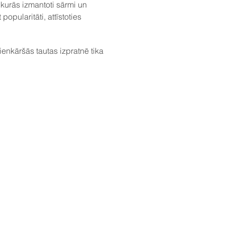
kurās izmantoti sārmi un
opularitāti, attīstoties
ienkāršās tautas izpratnē tika