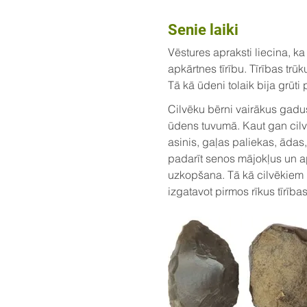
Senie laiki
Vēstures apraksti liecina, k
apkārtnes tīrību. Tīrības trū
Tā kā ūdeni tolaik bija grūti
Cilvēku bērni vairākus gadus
ūdens tuvumā. Kaut gan cilv
asinis, gaļas paliekas, ādas
padarīt senos mājokļus un 
uzkopšana. Tā kā cilvēkiem i
izgatavot pirmos rīkus tīrība