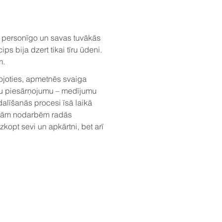
ar personīgo un savas tuvākās
s bija dzert tikai tīru ūdeni.
m.
tojoties, apmetnēs svaiga
amu piesārņojumu – medījumu
dalīšanās procesi īsā laikā
kajām nodarbēm radās
opt sevi un apkārtni, bet arī