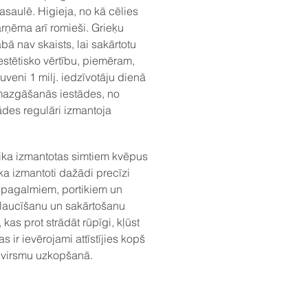
pasaulē. Higieja, no kā cēlies
pārņēma arī romieši. Grieķu
bā nav skaists, lai sakārtotu
estētisko vērtību, piemēram,
veni 1 milj. iedzīvotāju dienā
as mazgāšanās iestādes, no
ādes regulāri izmantoja
ika izmantotas simtiem kvēpus
ka izmantoti dažādi precīzi
m, pagalmiem, portikiem un
 slaucīšanu un sakārtošanu
as prot strādāt rūpīgi, kļūst
 ir ievērojami attīstījies kopš
a virsmu uzkopšanā.