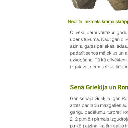
Neolīta laikmeta krama skrāp
Cilvēku bērni vairākus gadus
ūdens tuvumā. Kaut gan cilv
asinis, gaļas paliekas, ādas
padarīt senos mājokļus un 
uzkopšana. Tā kā cilvēkiem i
izgatavot pirmos rīkus tīrība
Senā Grieķija un Ro
Gan senajā Grieķijā, gan Roma
atzīts par labu mazgāties auk
garīgu pacēlumu, turpretī ro
212 p.m.ē.) pirmais izgudro
p.m.ē.) atzina, ka tīrs gaiss