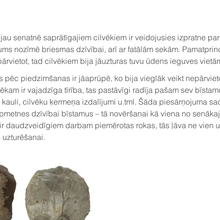
a jau senatnē saprātīgajiem cilvēkiem ir veidojusies izpratne p
kums nozīmē briesmas dzīvībai, arī ar fatālām sekām. Pamatprincip
 pārvietot, tad cilvēkiem bija jāuzturas tuvu ūdens ieguves vietā
 pēc piedzimšanas ir jāaprūpē, ko bija vieglāk veikt nepārvie
ēkam ir vajadzīga tīrība, tas pastāvīgi radīja pašam sev bīst
, kauli, cilvēku ķermeņa izdalījumi u.tml. Šāda piesārņojuma sa
apmetnes dzīvībai bīstamus – tā novēršanai kā viena no senā
r daudzveidīgiem darbam piemērotas rokas, tās ļāva ne vien uzk
s uzturēšanai.