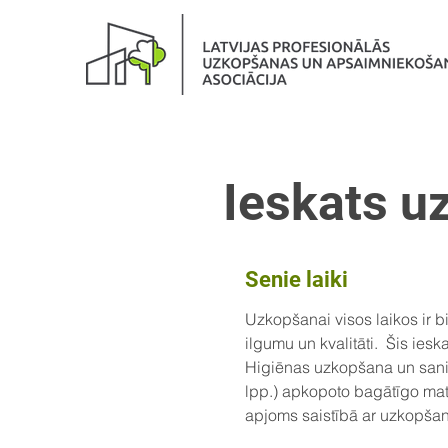
Ieskats u
Senie laiki
Uzkopšanai visos laikos ir b
ilgumu un kvalitāti. Šis iesk
Higiēnas uzkopšana un sanitā
lpp.) apkopoto bagātīgo mat
apjoms saistībā ar uzkopšanu i