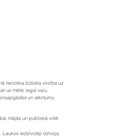
ā nenotika būtiska virzība uz
ri ar mērķi iegūt varu.
ūdensapgādes un atkritumu
ībai mājās un publiskā vidē.
. Laukos iedzīvotāji dzīvoja