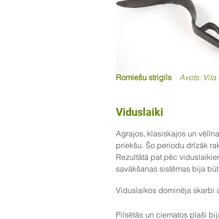
Romiešu strigils
Avots: Vit
Viduslaiki
Agrajos, klasiskajos un vēlī
priekšu. Šo periodu drīzāk rak
Rezultātā pat pēc viduslaiki
savākšanas sistēmas bija būt
Viduslaikos dominēja skarbi a
Pilsētās un ciematos plaši bij