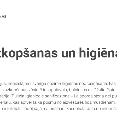
zkopšanas un higiēn
ijusi neaizstājami svarīga nozīme higiēnas nodrošināšanā, kas 
ats uzkopšanas vēsturē ir sagatavots, balstoties uz Džulio Guici
rija (Pulizia igienica e sanificazione – La sporca storia del p
eriālu, kas aptver laika posmu no aizvēstures līdz mūsdienām. 
r ļoti liels, tādēļ šajā materiālā ir tikai neliela daļa no informāc