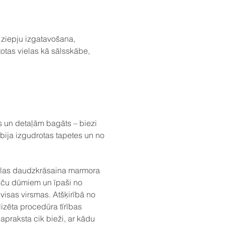
o ziepju izgatavošana,
otas vielas kā sālsskābe,
s un detaļām bagāts – biezi
ebija izgudrotas tapetes un no
lielas daudzkrāsaina marmora
veču dūmiem un īpaši no
 visas virsmas. Atšķirībā no
lizēta procedūra tīrības
apraksta cik bieži, ar kādu