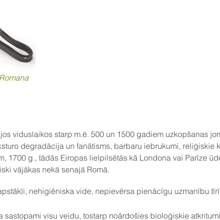
a Romana
najos viduslaikos starp m.ē. 500 un 1500 gadiem uzkopšanas jom
sturo degradācija un fanātisms, barbaru iebrukumi, reliģiskie ka
em, 1700 g., tādās Eiropas lielpilsētās kā Londona vai Parīze 
iski vājākas nekā senajā Romā.
pstākļi, nehigiēniska vide, nepievērsa pienācīgu uzmanību tīr
a sastopami visu veidu, tostarp noārdošies bioloģiskie atkritumi