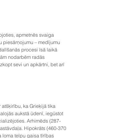
tojoties, apmetnēs svaiga
amu piesārņojumu – medījumu
dalīšanās procesi īsā laikā
kajām nodarbēm radās
opt sevi un apkārtni, bet arī
tšķirību, ka Grieķijā tika
kalojās aukstā ūdenī, iegūstot
ializējoties. Arhimēds (287-
sastāvdaļa. Hipokrāts (460-370
 loma telpu gaisa tīrības