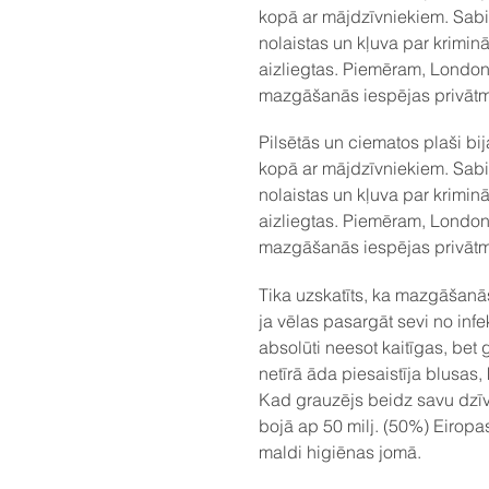
kopā ar mājdzīvniekiem. Sabi
nolaistas un kļuva par krimin
aizliegtas. Piemēram, Londonā
mazgāšanās iespējas privātmāj
Pilsētās un ciematos plaši bij
kopā ar mājdzīvniekiem. Sabi
nolaistas un kļuva par krimin
aizliegtas. Piemēram, Londonā
mazgāšanās iespējas privātmāj
Tika uzskatīts, ka mazgāšanās,
ja vēlas pasargāt sevi no infek
absolūti neesot kaitīgas, bet 
netīrā āda piesaistīja blusas,
Kad grauzējs beidz savu dzīvi
bojā ap 50 milj. (50%) Eiropa
maldi higiēnas jomā.