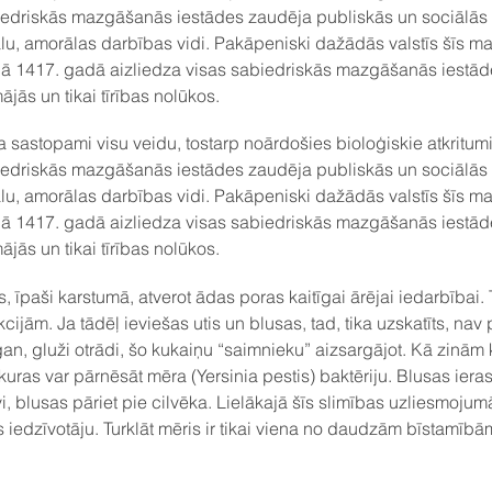
edriskās mazgāšanās iestādes zaudēja publiskās un sociālās f
ālu, amorālas darbības vidi. Pakāpeniski dažādās valstīs šīs m
 1417. gadā aizliedza visas sabiedriskās mazgāšanās iestādes, 
ās un tikai tīrības nolūkos.
a sastopami visu veidu, tostarp noārdošies bioloģiskie atkritumi
edriskās mazgāšanās iestādes zaudēja publiskās un sociālās f
ālu, amorālas darbības vidi. Pakāpeniski dažādās valstīs šīs m
 1417. gadā aizliedza visas sabiedriskās mazgāšanās iestādes, 
ās un tikai tīrības nolūkos.
 īpaši karstumā, atverot ādas poras kaitīgai ārējai iedarbībai. Ti
cijām. Ja tādēļ ieviešas utis un blusas, tad, tika uzskatīts, nav p
gan, gluži otrādi, šo kukaiņu “saimnieku” aizsargājot. Kā zinām 
 kuras var pārnēsāt mēra (Yersinia pestis) baktēriju. Blusas iera
, blusas pāriet pie cilvēka. Lielākajā šīs slimības uzliesmojum
s iedzīvotāju. Turklāt mēris ir tikai viena no daudzām bīstamībā