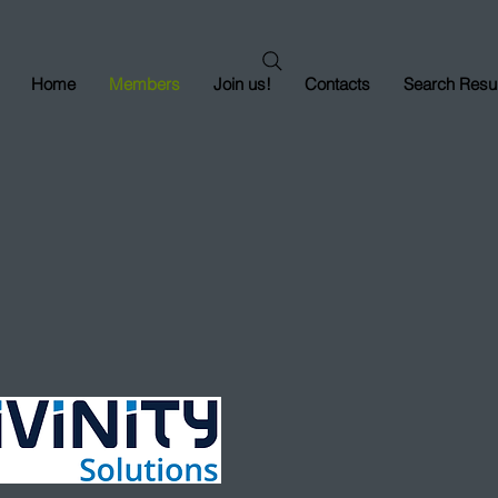
Home
Members
Join us!
Contacts
Search Resul