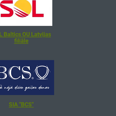
 Baltics OU Latvijas
filiāle
SIA "BCS"