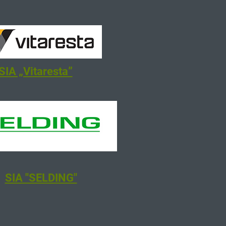
SIA „Vitaresta”
SIA "SELDING"