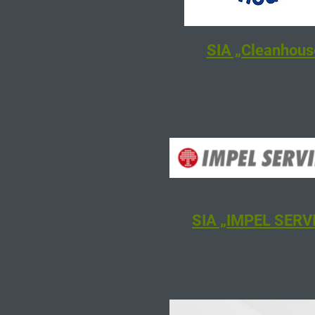
SIA „Cleanhous
SIA „IMPEL SERV