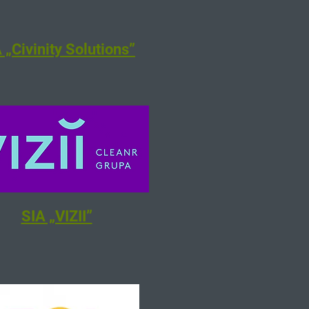
 „Civinity Solutions”
SIA „VIZII”