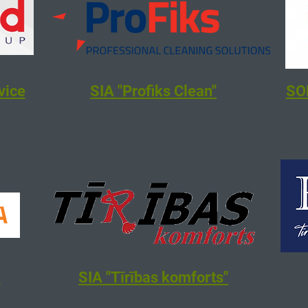
vice
SIA "Profiks Clean"
SOL
”
SIA "Tīrības komforts"