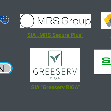
SIA „MRS Secure Plus”
SIA "Greeserv RIGA"