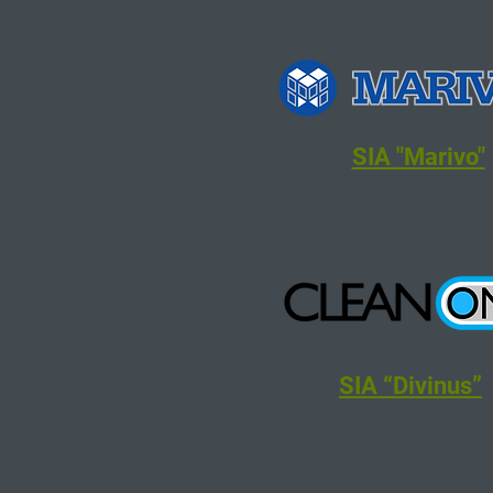
SIA "Marivo"
SIA “Divinus”