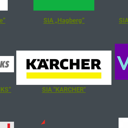
e”
SIA „Hagberg”
SIA
IKS”
SIA "KARCHER"