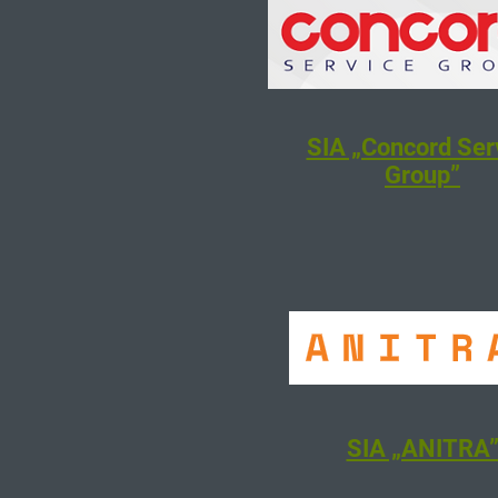
SIA „Concord Ser
Group”
SIA „ANITRA