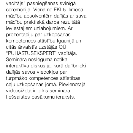
vadītājs” pasniegšanas svinīgā
ceremonija. Viena no EKI 5. līmeņa
mācību absolventēm dalījās ar sava
mācību praktiskā darba rezultātā
ieviestajiem uzlabojumiem. Ar
prezentāciju par uzkopšanas
kompetences attīstību Igaunijā un
citās ārvalstīs uzstājās OÜ
“PUHASTUSEKSPERT” vadītāja.
Semināra noslēgumā notika
interaktīva diskusija, kurā dalībnieki
dalījās savos viedokļos par
turpmāko kompetences attīstības
ceļu uzkopšanas jomā. Pievienotajā
videosižetā ir pilns semināra
tiešsaistes pasākumu ieraksts.