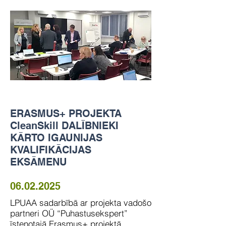
ERASMUS+ PROJEKTA
CleanSkill DALĪBNIEKI
KĀRTO IGAUNIJAS
KVALIFIKĀCIJAS
EKSĀMENU
06.02.2025
LPUAA sadarbībā ar projekta vadošo
partneri OÜ “Puhastusekspert”
īstenotajā Erasmus+ projektā