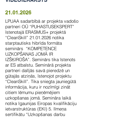
VIDEOIERAKSTS
21.01.2026
LPUAA sadarbībā ar projekta vadošo
partneri OÜ “PUHASTUSEKSPERT”
īstenotajā ERASMUS+ projektā
“CleanSkill”
21.01.2026
notika
starptautisks hibrīda formāta
seminārs “KOMPETENCE
UZKOPŠANAS JOMĀ IR
IZŠĶIROŠA”. Seminārs tika īstenots
ar ES atbalstu. Seminārā projekta
partneri dalījās savā pieredzē un
gūtajās atziņās, īstenojot projektu
“CleanSkill”. Tika sniegta jauniegūtā
informācija, kuru ir nozīmīgi zināt
citiem lēmumu pieņēmējiem
uzkopšanas jomā. Semināra laikā
notika Igaunijas Eiropas kvalifikāciju
ietvarstruktūras (EKI) 5. līmeņa
sertifikātu “Uzkopšanas darbu