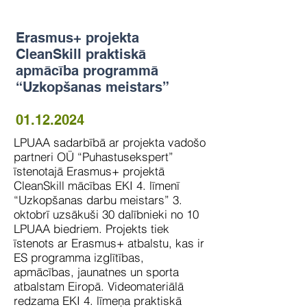
Erasmus+ projekta
CleanSkill praktiskā
apmācība programmā
“Uzkopšanas meistars”
01.12.2024
LPUAA sadarbībā ar projekta vadošo
partneri OÜ “Puhastusekspert”
īstenotajā Erasmus+ projektā
CleanSkill mācības EKI 4. līmenī
“Uzkopšanas darbu meistars” 3.
oktobrī uzsākuši 30 dalībnieki no 10
LPUAA biedriem. Projekts tiek
īstenots ar Erasmus+ atbalstu, kas ir
ES programma izglītības,
apmācības, jaunatnes un sporta
atbalstam Eiropā. Videomateriālā
redzama EKI 4. līmeņa praktiskā