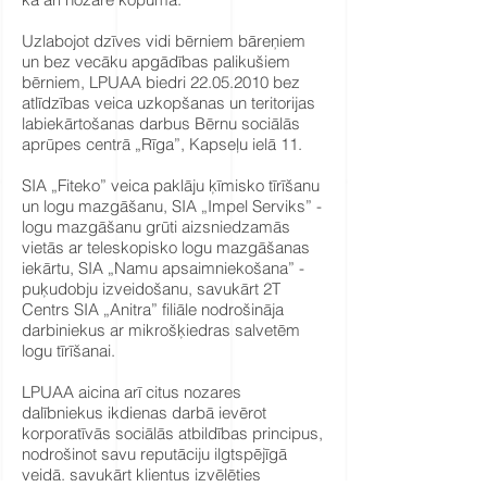
Uzlabojot dzīves vidi bērniem bāreņiem
un bez vecāku apgādības palikušiem
bērniem, LPUAA biedri
22.05.2010
bez
atlīdzības veica uzkopšanas un teritorijas
labiekārtošanas darbus Bērnu sociālās
aprūpes centrā „Rīga”, Kapseļu ielā 11.
SIA „Fiteko” veica paklāju ķīmisko tīrīšanu
un logu mazgāšanu, SIA „Impel Serviks” -
logu mazgāšanu grūti aizsniedzamās
vietās ar teleskopisko logu mazgāšanas
iekārtu, SIA „Namu apsaimniekošana” -
puķudobju izveidošanu, savukārt 2T
Centrs SIA „Anitra” filiāle nodrošināja
darbiniekus ar mikrošķiedras salvetēm
logu tīrīšanai.
LPUAA aicina arī citus nozares
dalībniekus ikdienas darbā ievērot
korporatīvās sociālās atbildības principus,
nodrošinot savu reputāciju ilgtspējīgā
veidā, savukārt klientus izvēlēties