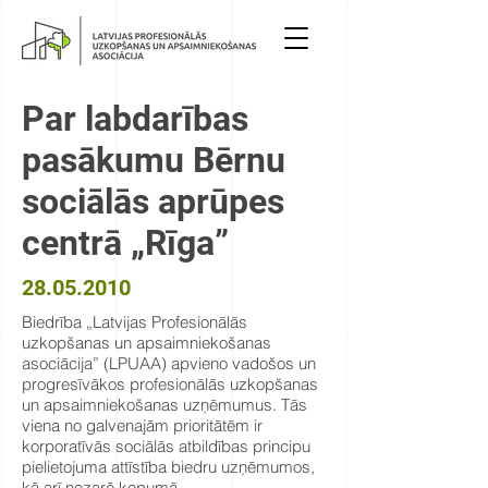
Par labdarības
pasākumu Bērnu
sociālās aprūpes
centrā „Rīga”
28.05.2010
Biedrība „Latvijas Profesionālās
uzkopšanas un apsaimniekošanas
asociācija” (LPUAA) apvieno vadošos un
progresīvākos profesionālās uzkopšanas
un apsaimniekošanas uzņēmumus. Tās
viena no galvenajām prioritātēm ir
korporatīvās sociālās atbildības principu
pielietojuma attīstība biedru uzņēmumos,
kā arī nozarē kopumā.