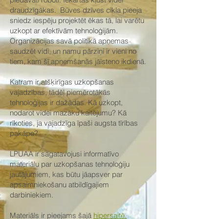
draudzīgākas. Būves dzīves cikla pieeja
sniedz iespēju projektēt ēkas tā, lai varētu
uzkopt ar efektīvām tehnoloģijām.
Organizācijas savā politikā apņemas
saudzēt vidi, un namu pārziņi ir vieni no
tiem, kam šī apņemšanās jāīsteno ikdienā.
Katram ir atšķirīgas uzkopšanas
vajadzības, tādēļ piemērotākās
tehnoloģijas ir dažādas. Kā uzkopt,
nodarot videi mazāku kaitējumu? Kā
rīkoties, ja vajadzīga īpaši augsta tīrības
pakāpe?
LPUAA ir sagatavojusi informatīvo
materiālu par uzkopšanas tehnoloģiju
jautājumiem, kas būtu jāapsver par
apsaimniekošanu atbildīgajiem
darbiniekiem.
Materiāls ir pieejams šajā
hipersaitē.