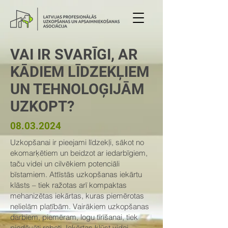
VAI IR SVARĪGI, AR
KĀDIEM LĪDZEKĻIEM
UN TEHNOLOĢIJĀM
UZKOPT?
08.03.2024
Uzkopšanai ir pieejami līdzekļi, sākot no
ekomarķētiem un beidzot ar iedarbīgiem,
taču videi un cilvēkiem potenciāli
bīstamiem. Attīstās uzkopšanas iekārtu
klāsts – tiek ražotas arī kompaktas
mehanizētas iekārtas, kuras piemērotas
nelielām platībām. Vairākiem uzkopšanas
darbiem, piemēram, logu tīrīšanai, tiek
piedāvāti roboti. Iekārtas kļūst videi