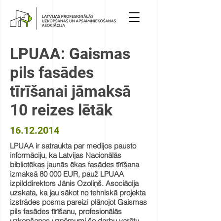
LPUAA: Gaismas
pils fasādes
tīrīšanai jāmaksā
10 reizes lētāk
16.12.2014
LPUAA ir satraukta par medijos pausto
informāciju, ka Latvijas Nacionālās
bibliotēkas jaunās ēkas fasādes tīrīšana
izmaksā 80 000 EUR, pauž LPUAA
izpilddirektors Jānis Ozoliņš. Asociācija
uzskata, ka jau sākot no tehniskā projekta
izstrādes posma pareizi plānojot Gaismas
pils fasādes tīrīšanu, profesionālās
uzkopšanas uzņēmumi šo darbu varētu