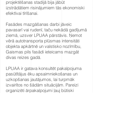
projektēšanas stadijā bija jābūt
izstrādātiem risinājumiem tās ekonomiski
efektīvai tīrīšanai.
Fasādes mazgāšanas darbi jāveic
pavasarī vai rudenī, taču nekādā gadījumā
ziemā, uzsver LPUAA pārstāvis. Ņemot
vērā autotransporta plūsmas intensitāti
objekta apkārtnē un valstisko nozīmību,
Gaismas pils fasādi ieteicams mazgāt
divas reizes gadā.
LPUAA ir gatava konsultēt pakalpojuma
pasūtītājus ēku apsaimniekošanas un
uzkopšanas jautājumos, lai turpmāk
izvairītos no šādām situācijām. Pareizi
organizēti ārpakalpojumi ļauj būtiski
samazināt ēku apsaimniekošanas un
uzkopšanas izmaksas, precizē J. Ozoliņš.
Raksturojot problēmas dziļāko cēloni, J.
Ozoliņš atzīst, ka valstī jāveido viens vai
vairāki valsts īpašuma pārvaldītāji, kuri ir
specializējušies un kompetenti valsts