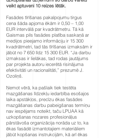
veikt aptuveni 10 reizes lētāk.
Fasādes tīrīšanas pakalpojumu tirgus
cena šāda apjoma ēkām ir 0,50 – 1,00
EUR intervālā par kvadrātmetru. Tā kā
Gaismas pils fasādes platība saskaņā ar
medijos pieejamo informāciju ir 15 300
kvadrātmetri, tad tās tīrīšanas izmaksām ir
jābūt no 7 650 līdz 15 300 EUR. “Ja darbu
izmaksas ir lielākas, tad rodas jautājums
par projekta autoru iecerētā risinājuma
efektivitāti un racionalitāti,” prezumē J.
Ozoliņš.
Ņemot vērā, ka pašlaik tiek testēta
mazgāšanas līdzekļu iedarbība esošajos
laika apstākļos, precīzu ēkas fasādes
mazgāšanas darbu pabeigšanas termiņu
nav iespējams noteikt, taču LPUAA kā
uzkopšanas nozares profesionāļus
pārstāvoša organizācija norāda uz to, ka
ēkas fasādē izmantotajiem materiāliem
jābūt kopšanas instrukcijām, kā arī ēkas