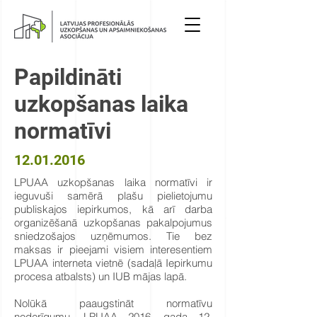
Papildināti
uzkopšanas laika
normatīvi
12.01.2016
LPUAA uzkopšanas laika normatīvi ir
ieguvuši samērā plašu pielietojumu
publiskajos iepirkumos, kā arī darba
organizēšanā uzkopšanas pakalpojumus
sniedzošajos uzņēmumos. Tie bez
maksas ir pieejami visiem interesentiem
LPUAA interneta vietnē (sadaļā Iepirkumu
procesa atbalsts) un IUB mājas lapā.
Nolūkā paaugstināt normatīvu
noderīgumu, LPUAA 2016. gada 12.